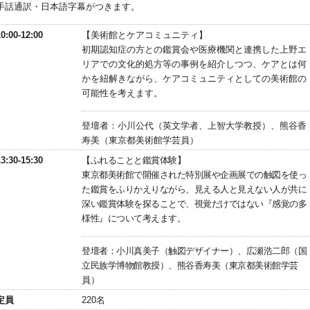
手話通訳・日本語字幕がつきます。
10:00-12:00
【美術館とケアコミュニティ】
初期認知症の方との鑑賞会や医療機関と連携した上野エ
リアでの文化的処方等の事例を紹介しつつ、ケアとは何
かを紐解きながら、ケアコミュニティとしての美術館の
可能性を考えます。
登壇者：小川公代（英文学者、上智大学教授）、熊谷香
寿美（東京都美術館学芸員）
13:30-15:30
【ふれることと鑑賞体験】
東京都美術館で開催された特別展や企画展での触図を使っ
た鑑賞をふりかえりながら、見える人と見えない人が共に
深い鑑賞体験を探ることで、視覚だけではない『感覚の多
様性』について考えます。
登壇者：小川真美子（触図デザイナー）、広瀬浩二郎（国
立民族学博物館教授）、熊谷香寿美（東京都美術館学芸
員）
定員
220名