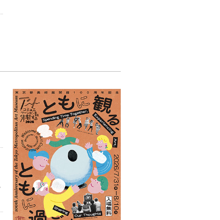
シ
な
館