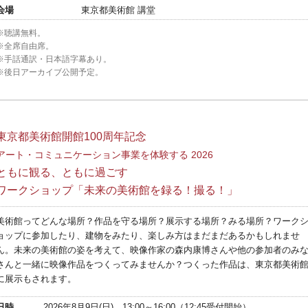
会場
東京都美術館 講堂
※聴講無料。
※全席自由席。
※手話通訳・日本語字幕あり。
※後日アーカイブ公開予定。
東京都美術館開館100周年記念
アート・コミュニケーション事業を体験する 2026
ともに観る、ともに過ごす
ワークショップ「未来の美術館を録る！撮る！」
美術館ってどんな場所？作品を守る場所？展示する場所？みる場所？ワーク
ョップに参加したり、建物をみたり、楽しみ方はまだまだあるかもしれませ
ん。未来の美術館の姿を考えて、映像作家の森内康博さんや他の参加者のみ
さんと一緒に映像作品をつくってみませんか？つくった作品は、東京都美術
に展示もされます。
日時
2026年8月9日(日) 13:00～16:00（12:45受付開始）