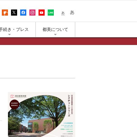
어
アクセス
上野公園の天気
エックス（旧ツイッター）
フェイスブック
インスタグラム
ユーチューブ
LINE
小さな文字
大きな文字
手続き・プレス
都美について
と