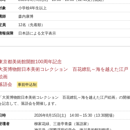
対象
小学校4年生以上
講師
森内康博
定員
12名（先着順）
情報保障
日本語による文字表示
東京都美術館開館100周年記念
大英博物館日本美術コレクション 百花繚乱～海を越えた江戸
絵画
落語会
事前申込制
「大英博物館日本美術コレクション 百花繚乱～海を越えた江戸絵画」の開
を記念して、落語会を開催します。
日時
2026年8月15日(土) 14:00～15:30（13:30開場）
登壇者
柳家花緑、三遊亭青森（落語家）
神谷浩（国際浮世絵学会、徳川美術館副館長）