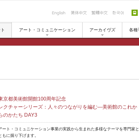
English
简体中文
繁體中文
한국
ント
アート・コミュニケーション
アーカイヴズ
各種
東京都美術館開館100周年記念
レクチャーシリーズ：人々のつながりを編む—美術館のこれか
らのかたち DAY3
アート・コミュニケーション事業の実践から生まれた多様なテーマを専門家
ともに掘り下げます。