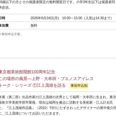
18歳以下の方とその保護者限定の無料開室日です。小学3年生以下は保護者同
伴必須。
日時
2026年8月24日(月) 10:00～15:00（入室は14:30まで）
参加費
無料
※事前申込不要。
東京都美術館開館100周年記念
この場所の風景―上野・大牟田・ブエノスアイレス
トーク・シリーズ ①江上茂雄を語る
事前申込制
本展（第二部）出品作家の江上茂雄の次男として福岡・大牟田に生まれ、東
藝術大学美術学部卒業後、現在は福岡を拠点に活動する美術家・江上計太氏
と、『江上茂雄作品集』（2010）刊行にたずさわったデザイナーの尾中俊介
に、江上茂雄についてお話いただきます。