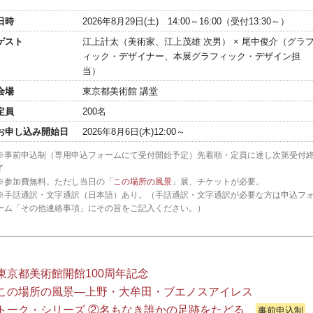
日時
2026年8月29日(土) 14:00～16:00（受付13:30～）
ゲスト
江上計太（美術家、江上茂雄 次男） × 尾中俊介（グラ
ィック・デザイナー、本展グラフィック・デザイン担
当）
会場
東京都美術館 講堂
定員
200名
お申し込み開始日
2026年8月6日(木)12:00～
※事前申込制（専用申込フォームにて受付開始予定）先着順・定員に達し次第受付
了
※参加費無料。ただし当日の「
この場所の風景
」展、チケットが必要。
※手話通訳・文字通訳（日本語）あり。（手話通訳・文字通訳が必要な方は申込フ
ーム「その他連絡事項」にその旨をご記入ください。）
東京都美術館開館100周年記念
この場所の風景―上野・大牟田・ブエノスアイレス
トーク・シリーズ ②名もなき誰かの足跡をたどる
事前申込制