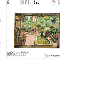
に
・
の
!
終
ォ