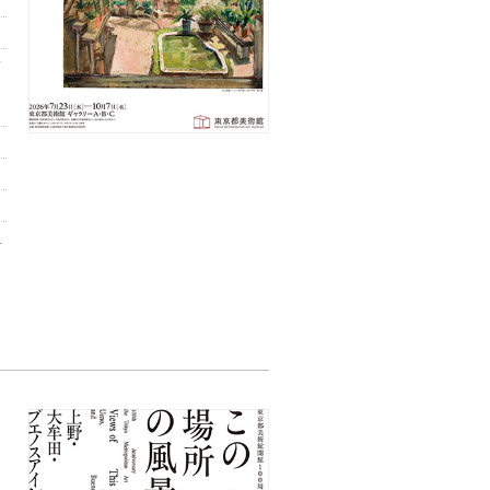
フ
終
ォ