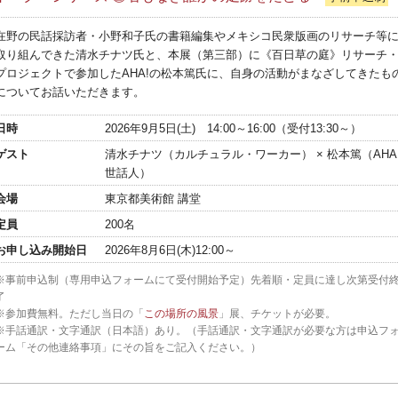
在野の民話採訪者・小野和子氏の書籍編集やメキシコ民衆版画のリサーチ等
取り組んできた清水チナツ氏と、本展（第三部）に《百日草の庭》リサーチ
プロジェクトで参加したAHA!の松本篤氏に、自身の活動がまなざしてきたも
についてお話いただきます。
日時
2026年9月5日(土) 14:00～16:00（受付13:30～）
ゲスト
清水チナツ（カルチュラル・ワーカー） × 松本篤（AHA
世話人）
会場
東京都美術館 講堂
定員
200名
お申し込み開始日
2026年8月6日(木)12:00～
※事前申込制（専用申込フォームにて受付開始予定）先着順・定員に達し次第受付
了
※参加費無料。ただし当日の「
この場所の風景
」展、チケットが必要。
※手話通訳・文字通訳（日本語）あり。（手話通訳・文字通訳が必要な方は申込フ
ーム「その他連絡事項」にその旨をご記入ください。）