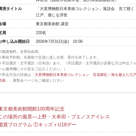
講演タイトル
「大英博物館日本美術コレクション」落語会 見て聴く
江戸、感じる浮世
会場
東京都美術館 講堂
定員
220名
お申し込み開始日
2026年7月31日(金) 10:00
※聴講無料。全席自由席。
※事前予約制。先着順で定員に達し次第、受付を終了します。
※手話通訳・文字通訳（日本語）あり。（手話通訳・文字通訳が必要な方は申込フ
ーム備考欄にその旨をご記入ください。）
※申込方法の詳細は「
大英博物館日本美術コレクション 百花繚乱～海を越えた江
絵画
」、展覧会ページをご確認ください
東京都美術館開館100周年記念
この場所の風景―上野・大牟田・ブエノスアイレス
鑑賞プログラム ①キッズ＋U18デー