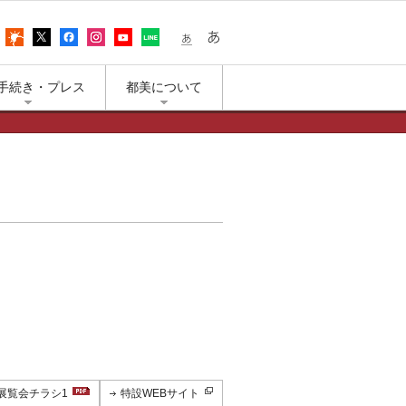
어
アクセス
上野公園の天気
エックス（旧ツイッター）
フェイスブック
インスタグラム
ユーチューブ
LINE
小さな文字
大きな文字
手続き・プレス
都美について
展覧会チラシ1
特設WEBサイト