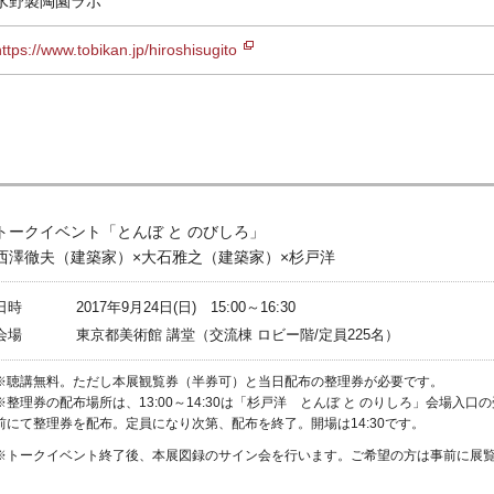
水野製陶園ラボ
https://www.tobikan.jp/hiroshisugito
トークイベント「とんぼ と のびしろ」
西澤徹夫（建築家）×大石雅之（建築家）×杉戸洋
日時
2017年9月24日(日) 15:00～16:30
会場
東京都美術館 講堂（交流棟 ロビー階/定員225名）
※聴講無料。ただし本展観覧券（半券可）と当日配布の整理券が必要です。
※整理券の配布場所は、13:00～14:30は「杉戸洋 とんぼ と のりしろ」会場入口
前にて整理券を配布。定員になり次第、配布を終了。開場は14:30です。
※トークイベント終了後、本展図録のサイン会を行います。ご希望の方は事前に展