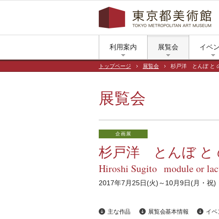
利用案内
展覧会
イベ
トップページ
展覧会
杉戸洋 とんぼ と 
展覧会
企画展
杉戸洋 とんぼ と
Hiroshi Sugito module or la
2017年7月25日(火)～10月9日(月・祝)
主な作品
展覧会基本情報
イベ