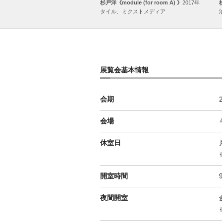
杉戸洋《module (for room A) 》
2017年
タイル、ミクストメディア
展覧会基本情報
会期
会場
休室日
開室時間
夜間開室