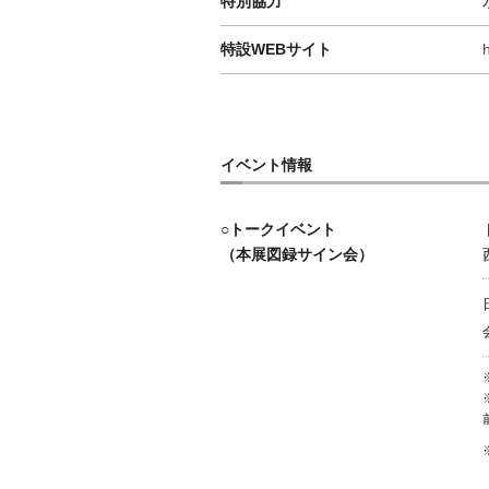
特別協力
特設WEBサイト
イベント情報
○トークイベント
（本展図録サイン会）