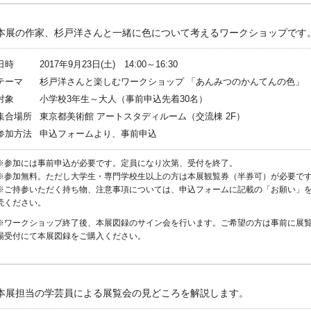
本展の作家、杉戸洋さんと一緒に色について考えるワークショップです
日時
2017年9月23日(土) 14:00～16:30
テーマ
杉戸洋さんと楽しむワークショップ 「あんみつのかんてんの色」
対象
小学校3年生～大人（事前申込先着30名）
集合場所
東京都美術館 アートスタディルーム（交流棟 2F）
参加方法
申込フォームより、事前申込
※参加には事前申込が必要です。定員になり次第、受付を終了。
※参加無料。ただし大学生・専門学校生以上の方は本展観覧券（半券可）が必要で
※ご持参いただく持ち物、注意事項については、申込フォームに記載の「お願い」
読ください。
※ワークショップ終了後、本展図録のサイン会を行います。ご希望の方は事前に展
場受付にて本展図録をご購入ください。
本展担当の学芸員による展覧会の見どころを解説します。