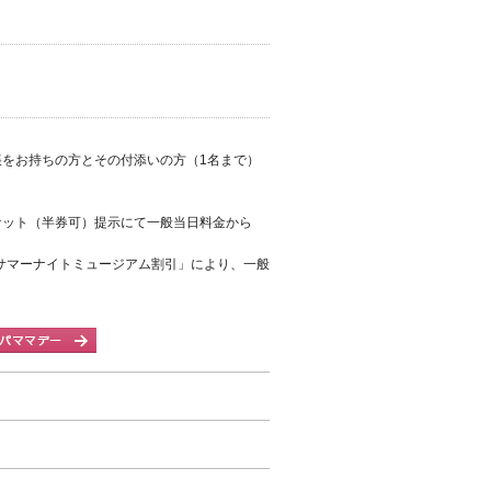
をお持ちの方とその付添いの方（1名まで）
ケット（半券可）提示にて一般当日料金から
以降は、「サマーナイトミュージアム割引」により、一般