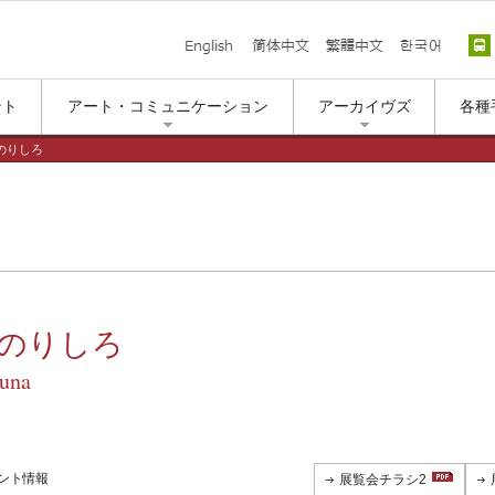
English
简体中文
繁體中文
한국
ント
アート・コミュニケーション
アーカイヴズ
各種
のりしろ
 のりしろ
cuna
ント情報
展覧会チラシ2