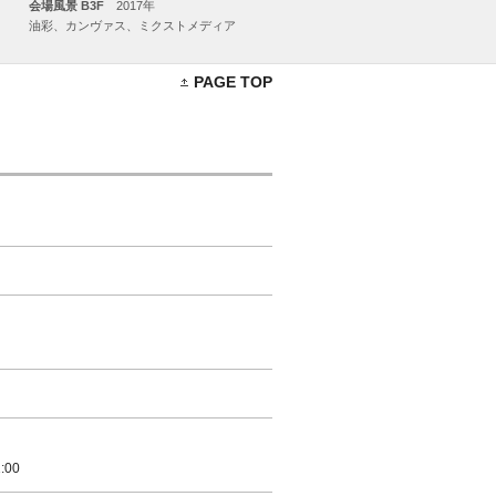
会場風景 B3F
2017年
油彩、カンヴァス、ミクストメディア
PAGE TOP
:00