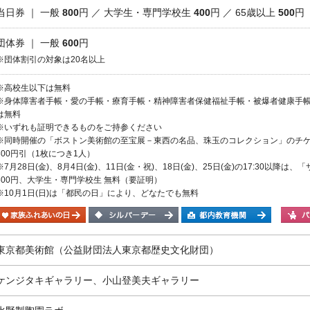
当日券 ｜ 一般
800
円 ／ 大学生・専門学校生
400
円 ／ 65歳以上
500
円
団体券 ｜ 一般
600
円
※団体割引の対象は20名以上
※高校生以下は無料
※身体障害者手帳・愛の手帳・療育手帳・精神障害者保健福祉手帳・被爆者健康手帳
は無料
※いずれも証明できるものをご持参ください
※同時開催の「ボストン美術館の至宝展－東西の名品、珠玉のコレクション」のチ
300円引（1枚につき1人）
※7月28日(金)、8月4日(金)、11日(金・祝)、18日(金)、25日(金)の17:30
600円、大学生・専門学校生 無料（要証明）
※10月1日(日)は「都民の日」により、どなたでも無料
東京都美術館（公益財団法人東京都歴史文化財団）
ケンジタキギャラリー、小山登美夫ギャラリー