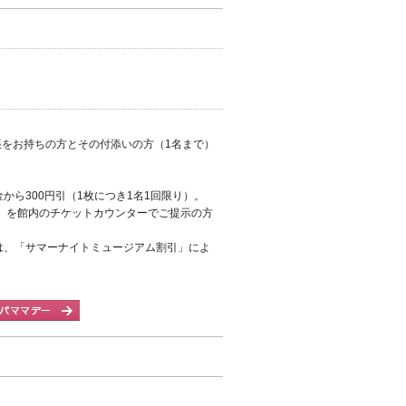
をお持ちの方とその付添いの方（1名まで）
ら300円引（1枚につき1名1回限り）。
可）を館内のチケットカウンターでご提示の方
:00以降は、「サマーナイトミュージアム割引」によ