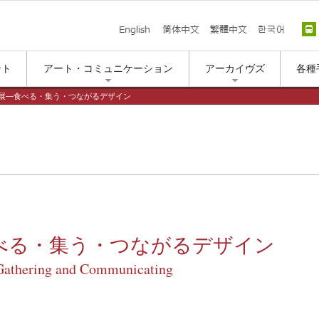
English
简体中文
繁體中文
한국
ント
アート・コミュニケーション
アーカイヴズ
各種
とう展―食べる・集う・つながるデザイン
べる・集う・つながるデザイン
athering and Communicating