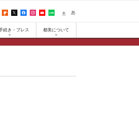
어
アクセス
上野公園の天気
エックス（旧ツイッター）
フェイスブック
インスタグラム
ユーチューブ
LINE
小さな文字
大きな文字
手続き・プレス
都美について