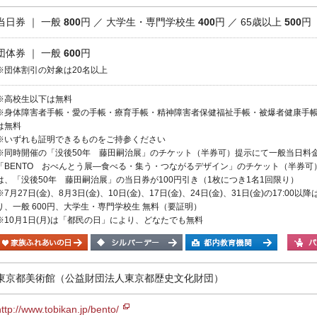
当日券 ｜ 一般
800
円 ／ 大学生・専門学校生
400
円 ／ 65歳以上
500
円
団体券 ｜ 一般
600
円
※団体割引の対象は20名以上
※高校生以下は無料
※身体障害者手帳・愛の手帳・療育手帳・精神障害者保健福祉手帳・被爆者健康手帳
は無料
※いずれも証明できるものをご持参ください
※同時開催の「没後50年 藤田嗣治展」のチケット（半券可）提示にて一般当日料金か
「BENTO おべんとう展―食べる・集う・つながるデザイン」のチケット（半券
は、「没後50年 藤田嗣治展」の当日券が100円引き（1枚につき1名1回限り）
※7月27日(金)、8月3日(金)、10日(金)、17日(金)、24日(金)、31日(金)の17
り、一般 600円、大学生・専門学校生 無料（要証明）
※10月1日(月)は「都民の日」により、どなたでも無料
東京都美術館（公益財団法人東京都歴史文化財団）
http://www.tobikan.jp/bento/