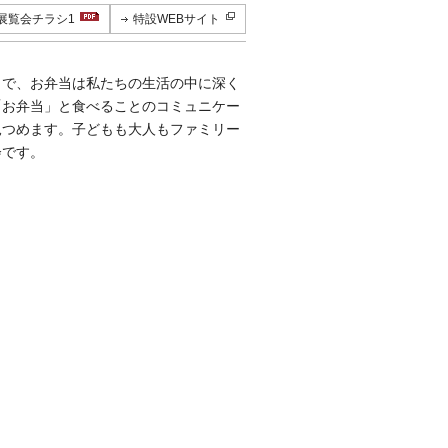
展覧会チラシ1
特設WEBサイト
まで、お弁当は私たちの生活の中に深く
「お弁当」と食べることのコミュニケー
見つめます。子どもも大人もファミリー
会です。