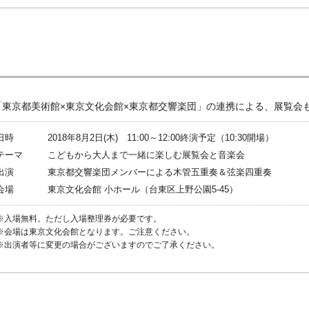
「東京都美術館×東京文化会館×東京都交響楽団」の連携による、展覧会
日時
2018年8月2日(木) 11:00～12:00終演予定（10:30開場）
テーマ
こどもから大人まで一緒に楽しむ展覧会と音楽会
出演
東京都交響楽団メンバーによる木管五重奏＆弦楽四重奏
会場
東京文化会館 小ホール（台東区上野公園5-45）
※入場無料。ただし入場整理券が必要です。
※会場は東京文化会館となります。ご注意ください。
※出演者等に変更の場合がございますのでご了承ください。