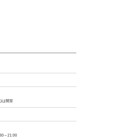
祝)は開室
0～21:00