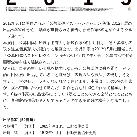
2012年5月に開催された「公募団体ベストセレクション 美術 2012」展の
出品作家の中から、活躍が期待される優秀な新進作家6名を紹介するグル
ープ展です。
本展は、公募団体に所属する有力な新鋭作家6名に注目し、その多様な表
現を連立個展形式で紹介する展覧会で、出品作家は2012年5月に開催した
「公募団体ベストセレクション 美術 2012」展の中から、公募展活性化企
画審査会を経て選抜されました。
彼らは、自身の新しい表現を探求しながら、公募団体に身を置き、定期
的に団体展に出品していること以外は、表現方法や技法、表現しようと
するテーマやモチーフもそれぞれ全く違います。本展は、この6名の作家
が、展示空間に合わせて選んだ、新作を含む計50点の作品で構成しま
す。6名の作家の出品世界にじっくり浸ることのできる空間となるととも
に、各作家の作品をまとめてみることのできる絶好の機会となるでしょ
う。
出品作家（50音順）
今林明子 【洋画】 1985年生まれ、二紀会準会員
岩崎 純 【洋画】 1973年生まれ、行動美術協会会員