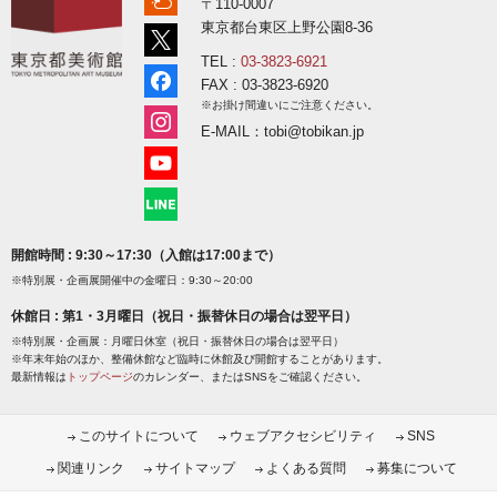
〒110-0007
東京都台東区上野公園8-36
TEL :
03-3823-6921
FAX : 03-3823-6920
※お掛け間違いにご注意ください。
E-MAIL：tobi@tobikan.jp
開館時間 : 9:30～17:30（入館は17:00まで）
※特別展・企画展開催中の金曜日：9:30～20:00
休館日 : 第1・3月曜日（祝日・振替休日の場合は翌平日）
※特別展・企画展：月曜日休室（祝日・振替休日の場合は翌平日）
※年末年始のほか、整備休館など臨時に休館及び開館することがあります。
最新情報は
トップページ
のカレンダー、またはSNSをご確認ください。
このサイトについて
ウェブアクセシビリティ
SNS
関連リンク
サイトマップ
よくある質問
募集について