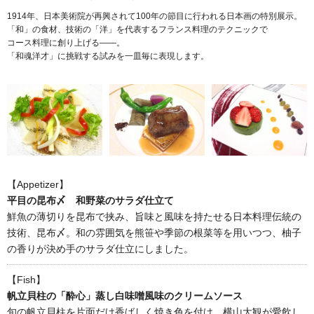
1914年、日本美術院が再興されて100年の節目に行われる日本画の特別展示。
「和」の食材、技術の「洋」を代表するフランス料理のテクニックで
コース料理に創り上げる――。
「和魂洋才」に挑戦する試みを一皿毎に表現します。
【Appetizer】
平目の昆布〆 和野菜のサラダ仕立て
鮮魚の薄切りを昆布で挟み、旨味と風味を持たせる日本料理伝統の
技術、昆布〆。和の雰囲気を熊笹や季節の根菜等を用いつつ、柚子
の香りが決め手のサラダ仕立にしました。
【Fish】
帆立貝柱の「酔心」蒸し白味噌風味のクリームソース
旬の帆立貝柱を片面だけ香ばしく焼き色を付け、横山大観が愛飲し