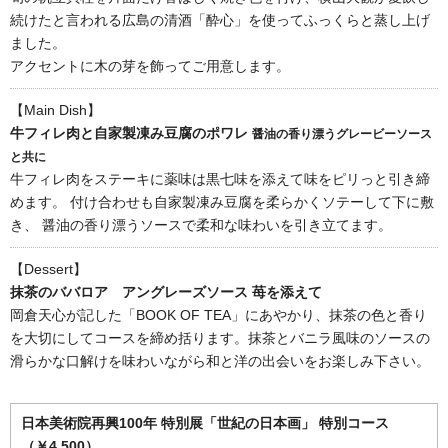
続けたと言われる広島の清酒「酔心」を使ってふっくらと蒸し上げ
ました。
アクセントに木の芽を飾ってご用意します。
【Main Dish】
牛フィレ肉と自家製凍み豆腐のポワレ
醤油の香り漂うグレービーソース
と共に
牛フィレ肉をステーキに薬味は黒七味を添えて味をピリっと引き締
めます。 付け合わせも自家製凍み豆腐を柔らかくソテーして下に敷
き、 醤油の香り漂うソースで柔和な味わいを引き立てます。
【Dessert】
抹茶のババロア アングレーズソース 苺を添えて
岡倉天心が記した「BOOK OF TEA」にあやかり、抹茶の色と香り
を大切にしてコースを締め括ります。抹茶とバニラ風味のソースの
滑らかな口解けを味わいながら和と洋の出会いをお楽しみ下さい。
日本美術院再興100年 特別展「世紀の日本画」 特別コース
（￥4,500）