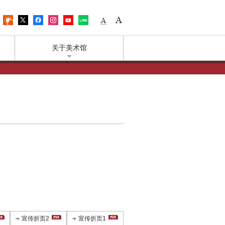
어
Access
Weather
X
Facebook
Instagram
YouTube
LINE
Small fonts
Large fonts
关于美术馆
宣传折页2
宣传折页1