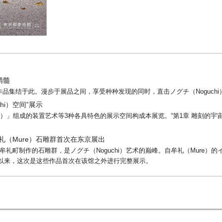
精髓
品集结于此。漫步于展品之间，享受种种发现的同时，直击ノグチ（Noguchi
hi）空间”展示
I）」组成的装置艺术等3种各具特色的展示空间构成本展览。“第1章 雕刻的宇宙”、
·牟礼（Mure）石雕群首次在东京展出
市牟礼町制作的石雕群，是ノグチ（Noguchi）艺术的巅峰。自牟礼（Mure）的イ
apan）开馆以来，这次是这些作品首次在该馆之外进行完整展示。