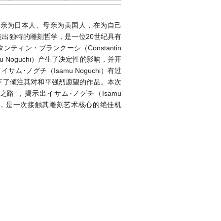
988），父亲为日本人、母亲为美国人，在为自己
出独特的雕刻哲学，是一位20世纪具有
ィン・ブランクーシ（Constantin
mu Noguchi）产生了决定性的影响，并开
･ノグチ（Isamu Noguchi）有过
下了倾注其对和平强烈愿望的作品。本次
路”，揭示出イサム･ノグチ（Isamu
意义，是一次接触其雕刻艺术核心的绝佳机