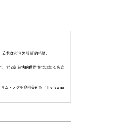
）艺术追求“何为雕塑”的精髓。
“第2章 轻快的世界”和“第3章 石头庭
サム・ノグチ庭園美術館（The Isamu