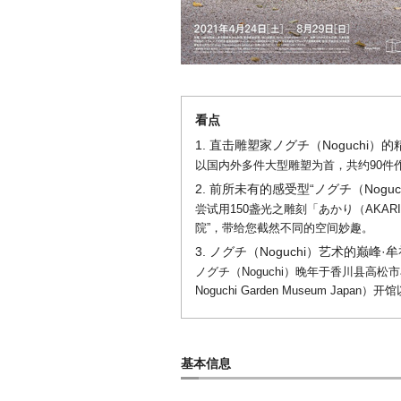
看点
1. 直击雕塑家ノグチ（Noguchi）的
以国内外多件大型雕塑为首，共约90件作
2. 前所未有的感受型“ノグチ（Noguc
尝试用150盏光之雕刻「あかり（AKAR
院”，带给您截然不同的空间妙趣。
3. ノグチ（Noguchi）艺术的巅峰
ノグチ（Noguchi）晚年于香川县高松
Noguchi Garden Museum J
基本信息