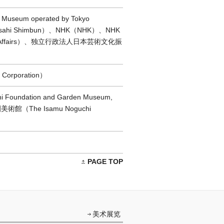
um operated by Tokyo
he Asahi Shimbun）、NHK（NHK）、NHK
ral Affairs）、独立行政法人日本芸術文化振
Corporation）
ation and Garden Museum,
The Isamu Noguchi
PAGE TOP
美术展览