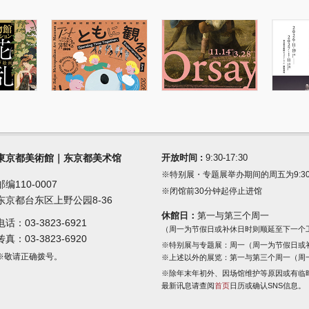
東京都美術館｜东京都美术馆
开放时间 :
9:30-17:30
※特别展・专题展举办期间的周五为9:30-2
邮编110-0007
※闭馆前30分钟起停止进馆
东京都台东区上野公园8-36
休館日：
第一与第三个周一
电话：
03-3823-6921
（周一为节假日或补休日时则顺延至下一个
传真：03-3823-6920
※特别展与专题展：周一（周一为节假日或
※敬请正确拨号。
※上述以外的展览：第一与第三个周一（周
※除年末年初外、因场馆维护等原因或有临
最新讯息请查阅
首页
日历或确认SNS信息。