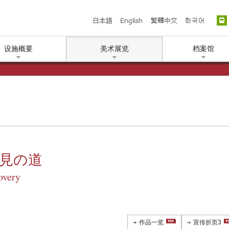
日本語
English
繁體中文
한국
设施概要
美术展览
档案馆
発見の道
overy
作品一览
宣传折页3