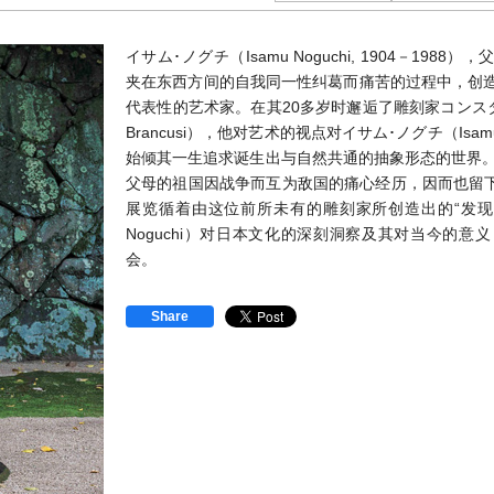
イサム･ノグチ（Isamu Noguchi, 1904－1
夹在东西方间的自我同一性纠葛而痛苦的过程中，创造
代表性的艺术家。在其20多岁时邂逅了雕刻家コンスタンテ
Brancusi），他对艺术的视点对イサム･ノグチ（Isa
始倾其一生追求诞生出与自然共通的抽象形态的世界。イサム
父母的祖国因战争而互为敌国的痛心经历，因而也留
展览循着由这位前所未有的雕刻家所创造出的“发现之
Noguchi）对日本文化的深刻洞察及其对当今的
会。
Share