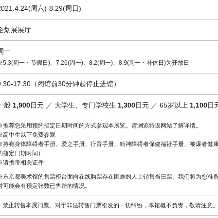
2021.4.24(周六)-8.29(周日)
企划展展厅
周一
※5.3(周一・节假日)、7.26(周一)、8.2(周一)、8.9(周一・补休日)为开放日
9:30-17:30（闭馆前30分钟起停止进馆）
一般
1,900
日元 ／ 大学生、专门学校生
1,300
日元 ／ 65岁以上
1,100
日
※推荐您采用预约指定日期时间的方式参观本展览。请浏览特设网站了解详情。
※高中生以下免费参观
※持有身体障碍者手册、爱之手册、疗育手册、精神障碍者保健福祉手册、被爆者健康
约指定日期时间）
※请携带相关证件
※东京都美术馆的售票柜台面向在线购票存在困难的人士销售当日票。我们将为您准
时可能会有预定张数已售罄的情况。
禁止转售本展门票。对于非法转售门票引发的一切纠纷，本馆概不负责，敬请注意