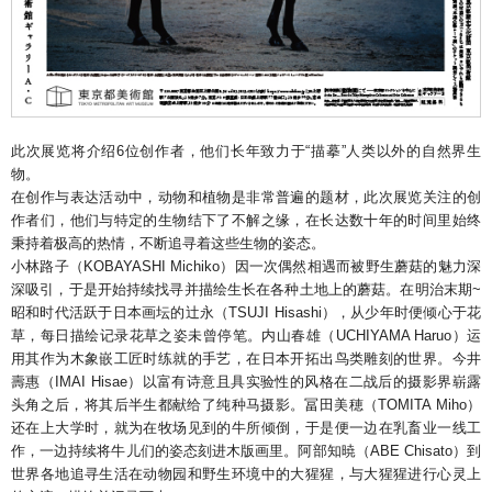
此次展览将介绍6位创作者，他们长年致力于“描摹”人类以外的自然界生
物。
在创作与表达活动中，动物和植物是非常普遍的题材，此次展览关注的创
作者们，他们与特定的生物结下了不解之缘，在长达数十年的时间里始终
秉持着极高的热情，不断追寻着这些生物的姿态。
小林路子（KOBAYASHI Michiko）因一次偶然相遇而被野生蘑菇的魅力深
深吸引，于是开始持续找寻并描绘生长在各种土地上的蘑菇。在明治末期~
昭和时代活跃于日本画坛的辻永（TSUJI Hisashi），从少年时便倾心于花
草，每日描绘记录花草之姿未曾停笔。内山春雄（UCHIYAMA Haruo）运
用其作为木象嵌工匠时练就的手艺，在日本开拓出鸟类雕刻的世界。今井
壽惠（IMAI Hisae）以富有诗意且具实验性的风格在二战后的摄影界崭露
头角之后，将其后半生都献给了纯种马摄影。冨田美穂（TOMITA Miho）
还在上大学时，就为在牧场见到的牛所倾倒，于是便一边在乳畜业一线工
作，一边持续将牛儿们的姿态刻进木版画里。阿部知暁（ABE Chisato）到
世界各地追寻生活在动物园和野生环境中的大猩猩，与大猩猩进行心灵上