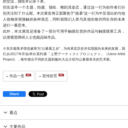
的交流，描绘并记录下来。
切实追寻一个主题，拍摄、描绘、雕刻其姿态，通过这一行为创作者们分
别关注到了什么呢。本次展览将正面聚焦于“描摹”这一行为中呈现出的与他
人他物亲密接触的各种形态，同时就我们人类与其他生物共同生存的未来
进行一番思考。
此外，本次展览还准备了一部分可用手触摸欣赏的作品与触摸观察工具，
以便视觉障碍人士也能品味作品。
※东京都美术馆也被誉为“公募展之乡”，为传承其历史并实现面向未来的发展，我
们从2017年开始举办系列展「上野アーティストプロジェクト」（Ueno Artist
Project），每年推出不同的主题积极向大众介绍与公募展有关的艺术家。
作品一览
宣传折页
Share
看点
主要作品