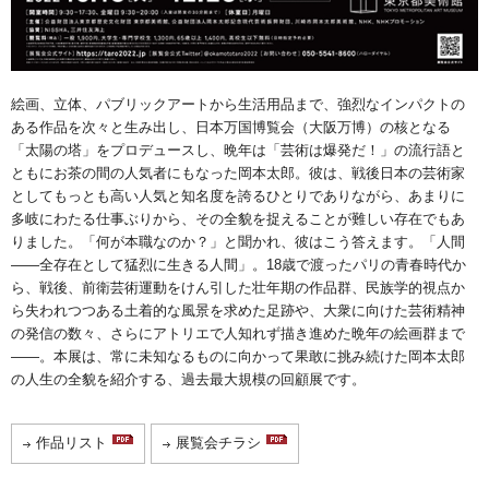
絵画、立体、パブリックアートから生活用品まで、強烈なインパクトの
ある作品を次々と生み出し、日本万国博覧会（大阪万博）の核となる
「太陽の塔」をプロデュースし、晩年は「芸術は爆発だ！」の流行語と
ともにお茶の間の人気者にもなった岡本太郎。彼は、戦後日本の芸術家
としてもっとも高い人気と知名度を誇るひとりでありながら、あまりに
多岐にわたる仕事ぶりから、その全貌を捉えることが難しい存在でもあ
りました。「何が本職なのか？」と聞かれ、彼はこう答えます。「人間
――全存在として猛烈に生きる人間」。18歳で渡ったパリの青春時代か
ら、戦後、前衛芸術運動をけん引した壮年期の作品群、民族学的視点か
ら失われつつある土着的な風景を求めた足跡や、大衆に向けた芸術精神
の発信の数々、さらにアトリエで人知れず描き進めた晩年の絵画群まで
――。本展は、常に未知なるものに向かって果敢に挑み続けた岡本太郎
の人生の全貌を紹介する、過去最大規模の回顧展です。
作品リスト
展覧会チラシ