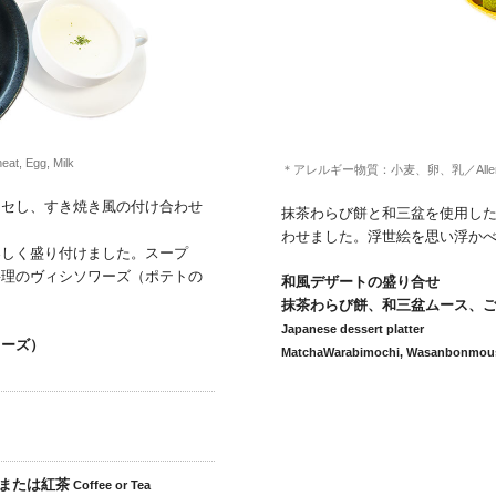
Egg, Milk
＊アレルギー物質：小麦、卵、乳／Allergens：
ッセし、すき焼き風の付け合わせ
抹茶わらび餅と和三盆を使用し
。
わせました。浮世絵を思い浮か
楽しく盛り付けました。スープ
料理のヴィシソワーズ（ポテトの
和風デザートの盛り合せ
抹茶わらび餅、和三盆ムース、
Japanese dessert platter
ワーズ）
MatchaWarabimochi, Wasanbonmous
または紅茶
Coffee or Tea