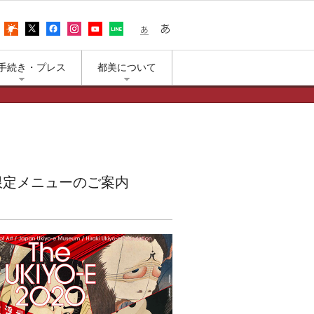
어
アクセス
上野公園の天気
エックス（旧ツイッター）
フェイスブック
インスタグラム
ユーチューブ
LINE
小さな文字
大きな文字
手続き・プレス
都美について
ン」限定メニューのご案内