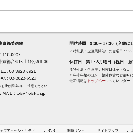
東京都美術館
開館時間 : 9:30～17:30（入館は
※特別展・企画展開催中の金曜日：9:30～
〒110-0007
東京都台東区上野公園8-36
休館日 : 第1・3月曜日（祝日・
※特別展・企画展：月曜日休室（祝日
TEL :
03-3823-6921
※年末年始のほか、整備休館など臨時
FAX : 03-3823-6920
最新情報は
トップページ
のカレンダー、
※お掛け間違いにご注意ください。
E-MAIL：tobi@tobikan.jp
ェブアクセシビリティ
SNS
関連リンク
サイトマップ