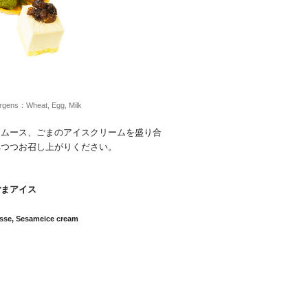
Wheat, Egg, Milk
たムース、ごまのアイスクリームを盛り合
べつつお召し上がりください。
ごまアイス
se, Sesameice cream