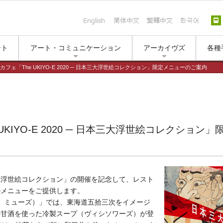
English
简体中文
繁體中文
한국
ント
アート・コミュニケーション
アーカイヴズ
各種
フェ「The UKIYO-E 2020 ─ 日本三大浮世絵コレクション」限定メニューのご案内
UKIYO-E 2020 ─ 日本三大浮世絵コレクショ
─ 日本三大浮世絵コレクション」の開催を記念して、レスト
ルメニューをご提供します。
トラン ミューズ）」では、東海道五拾三次をイメージ
の甘酒を使った冷製スープ（ヴィシソワーズ）が登