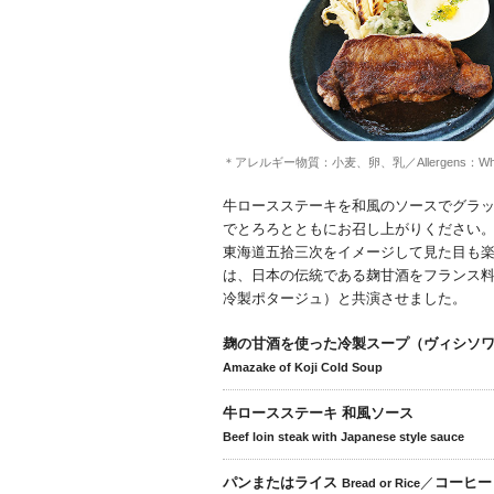
＊アレルギー物質：小麦、卵、乳／Allergens：Wheat, 
牛ロースステーキを和風のソースでグラ
でとろろとともにお召し上がりください
東海道五拾三次をイメージして見た目も
は、日本の伝統である麹甘酒をフランス
冷製ポタージュ）と共演させました。
麹の甘酒を使った冷製スープ（ヴィシソ
Amazake of Koji Cold Soup
牛ロースステーキ 和風ソース
Beef loin steak with Japanese style sauce
パンまたはライス
／
コーヒー
Bread or Rice