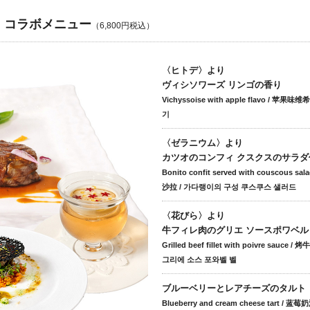
」コラボメニュー
（6,800円税込）
〈ヒトデ〉より
ヴィシソワーズ リンゴの香り
Vichyssoise with apple flavo /
기
〈ゼラニウム〉より
カツオのコンフィ クスクスのサラダ
Bonito confit served with cous
沙拉 / 가다랭이의 구성 쿠스쿠스 샐러드
〈花びら〉より
牛フィレ肉のグリエ ソースポワベル
Grilled beef fillet with poivre s
그리에 소스 포와벨 벨
ブルーベリーとレアチーズのタルト
Blueberry and cream cheese tar