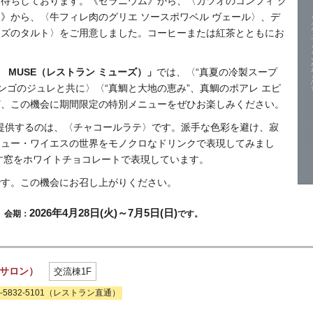
待ちしております。《ゼラニウム》から、〈カツオのコンフィ ク
》から、〈牛フィレ肉のグリエ ソースポワベル ヴェール〉、デ
ーズのタルト〉をご用意しました。コーヒーまたは紅茶とともにお
NT MUSE（レストラン ミューズ）」
では、〈“真夏の冷製スープ
ンゴのジュレと共に〉〈“真鯛と大地の恵み”、真鯛のポアレ エピ
ど、この機会に期間限定の特別メニューをぜひお楽しみください。
提供するのは、〈チャコールラテ〉です。派手な色彩を避け、寂
リュー・ワイエスの世界をモノクロなドリンクで表現してみまし
す窓をホワイトチョコレートで表現しています。
です。この機会にお召し上がりください。
2026年4月28日(火)～7月5日(日)
」会期：
です。
 サロン）
交流棟1F
03-5832-5101（レストラン直通）