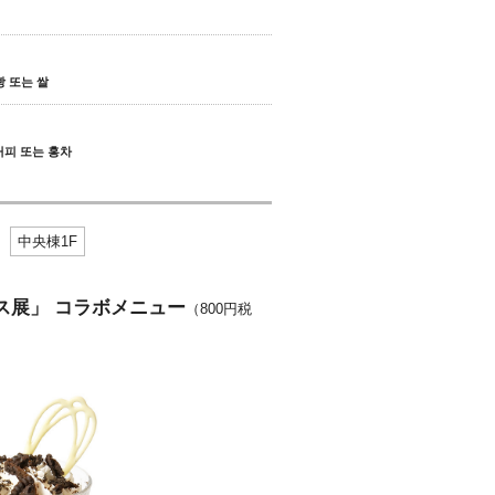
 빵 또는 쌀
/ 커피 또는 홍차
中央棟1F
ス展」 コラボメニュー
（800円税