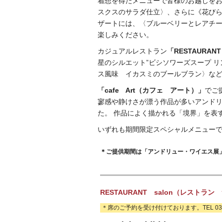
着想を得たメニューで皆様のお越しをお
スクスのサラダ仕立〉、さらに《花びら
ザートには、〈ブルーベリーとレアチ
楽しみください。
カジュアルレストラン
「RESTAURA
星のシルエット”ビシソワーズスープ リ
ス風味 イカスミのブールブラン〉な
「cafe Art（カフェ アート）」
でご
寥感や静けさが漂う作品が多いアンド
た。 作品によく描かれる「境界」を表
いずれも期間限定スペシャルメニュー
＊ご提供期間は「アンドリュー・ワイエス展
RESTAURANT salon（レストラン
＊席のご予約を受け付けております。
TEL 