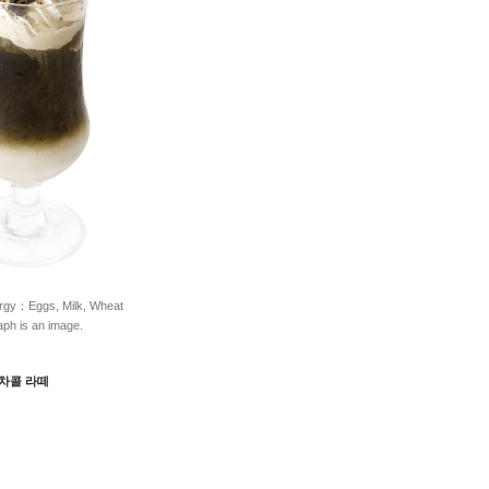
ggs, Milk, Wheat
s an image.
/ 차콜 라떼