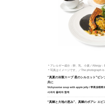
＊アレルギー成分：卵、乳、小麦／Allergy：Eggs,
＊写真はイメージです。／The photograph is a
“真夏の冷製スープ 星のシルエット”ビシ
共に
Vichyssoise soup with apple jelly / 
사과의 줄레와 함께
“真鯛と大地の恵み”、真鯛のポアレ エ