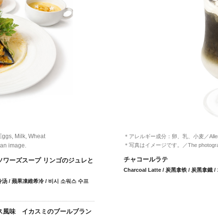
 Milk, Wheat
＊アレルギー成分：卵、乳、小麦／Allergy：E
n image.
＊写真はイメージです。／The photograph i
チャコールラテ
ソワーズスープ リンゴのジュレと
Charcoal Latte / 炭黑拿铁 / 炭黑拿鐵 
苹果冻维希冷汤 / 蘋果凍維希冷 / 비시 소워스 수프
ピス風味 イカスミのブールブラン