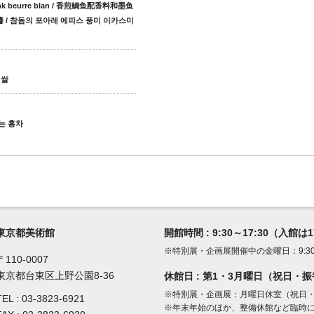
id ink beurre blan / 香煎鲷鱼配香料和墨鱼
/ 참돔의 포아레 에피스 풍미 이카스미
 쌀
또는 홍차
東京都美術館
開館時間 : 9:30～17:30（入館は
※特別展・企画展開催中の金曜日：9:30～
〒110-0007
東京都台東区上野公園8-36
休館日 : 第1・3月曜日（祝日・
※特別展・企画展：月曜日休室（祝日
TEL :
03-3823-6921
※年末年始のほか、整備休館など臨時