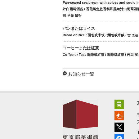
Pan-seared sea bream with spices and squ
汁白葡萄酒酱 / 香煎鯛魚佐香料和墨魚汁白葡萄酒醬 
의 부울 블랑
パンまたはライス
Bread or Rice / 面包或米饭 / 麵包或米飯 / 빵 또는
コーヒーまたは紅茶
Coffee or Tea / 咖啡或紅茶 / 咖啡或紅茶 / 커피 
お知らせ一覧