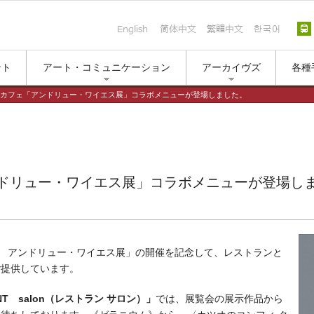
English
简体中文
繁體中文
한국
ント
アート・コミュニケーション
アーカイヴズ
各種
カフェ「アンドリュー・ワイエス展」コラボメニューが登場しました。
ドリュー・ワイエス展」コラボメニューが登場し
念 アンドリュー・ワイエス展」の開催を記念して、レストランと
ご提供しています。
ANT salon（レストラン サロン）」
では、展覧会の展示作品から