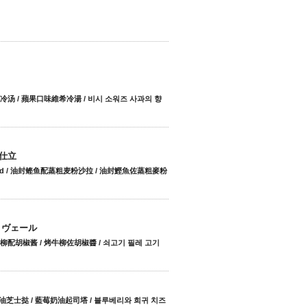
 苹果味维希冷汤 / 蘋果口味維希冷湯 / 비시 소워즈 사과의 향
仕立
cous salad / 油封鲣鱼配蒸粗麦粉沙拉 / 油封鰹魚佐蒸粗麥粉
 ヴェール
auce / 烤牛柳配胡椒酱 / 烤牛柳佐胡椒醬 / 쇠고기 필레 고기
t / 蓝莓奶油芝士挞 / 藍莓奶油起司塔 / 블루베리와 희귀 치즈