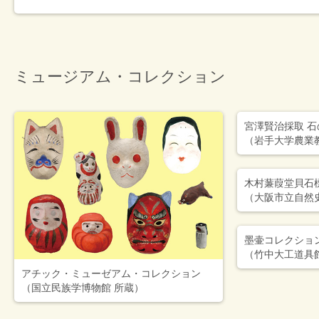
ミュージアム・コレクション
宮澤賢治採取 
（岩手大学農業
木村蒹葭堂貝石
（大阪市立自然
墨壷コレクショ
（竹中大工道具
アチック・ミューゼアム・コレクション
（国立民族学博物館 所蔵）