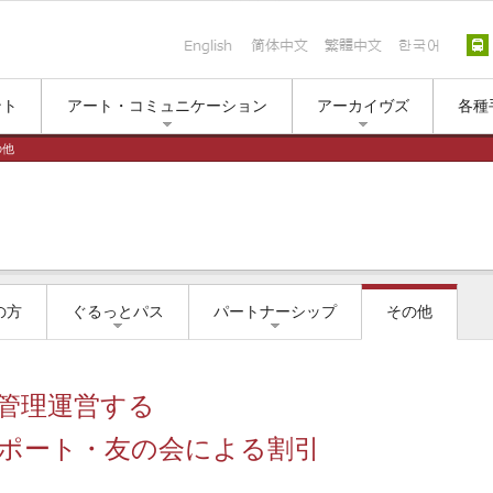
English
简体中文
繁體中文
한국
ント
アート・コミュニケーション
アーカイヴズ
各種
の他
の方
ぐるっとパス
パートナーシップ
その他
管理運営する
ポート・友の会による割引