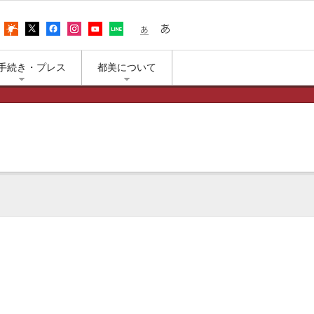
어
アクセス
上野公園の天気
エックス（旧ツイッター）
フェイスブック
インスタグラム
ユーチューブ
LINE
小さな文字
大きな文字
手続き・プレス
都美について