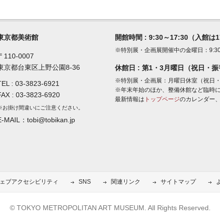
東京都美術館
開館時間 : 9:30～17:30（入館は
※特別展・企画展開催中の金曜日：9:30～
〒110-0007
東京都台東区上野公園8-36
休館日 : 第1・3月曜日（祝日・
※特別展・企画展：月曜日休室（祝日
TEL :
03-3823-6921
※年末年始のほか、整備休館など臨時
FAX : 03-3823-6920
最新情報は
トップページ
のカレンダー、
※お掛け間違いにご注意ください。
E-MAIL：tobi@tobikan.jp
ェブアクセシビリティ
SNS
関連リンク
サイトマップ
© TOKYO METROPOLITAN ART MUSEUM. All Rights Reserved.