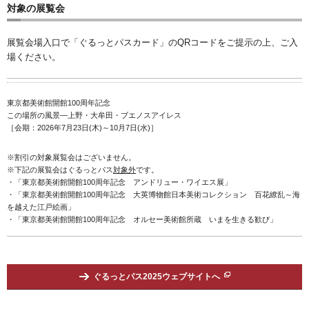
対象の展覧会
展覧会場入口で「ぐるっとパスカード」のQRコードをご提示の上、ご入
場ください。
東京都美術館開館100周年記念
この場所の風景―上野・大牟田・ブエノスアイレス
［会期：2026年7月23日(木)～10月7日(水)］
※割引の対象展覧会はございません。
※下記の展覧会はぐるっとパス
対象外
です。
・「東京都美術館開館100周年記念 アンドリュー・ワイエス展」
・「東京都美術館開館100周年記念 大英博物館日本美術コレクション 百花繚乱～海
を越えた江戸絵画」
・「東京都美術館開館100周年記念 オルセー美術館所蔵 いまを生きる歓び」
ぐるっとパス2025ウェブサイトへ