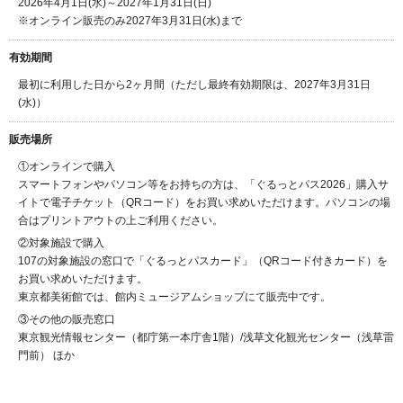
2026年4月1日(水)～2027年1月31日(日)
※オンライン販売のみ2027年3月31日(水)まで
有効期間
最初に利用した日から2ヶ月間（ただし最終有効期限は、2027年3月31日
(水)）
販売場所
①オンラインで購入
スマートフォンやパソコン等をお持ちの方は、「ぐるっとパス2026」購入サ
イトで電子チケット（QRコード）をお買い求めいただけます。パソコンの場
合はプリントアウトの上ご利用ください。
②対象施設で購入
107の対象施設の窓口で「ぐるっとパスカード」（QRコード付きカード）を
お買い求めいただけます。
東京都美術館では、館内ミュージアムショップにて販売中です。
③その他の販売窓口
東京観光情報センター（都庁第一本庁舎1階）/浅草文化観光センター（浅草雷
門前） ほか