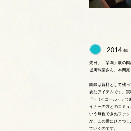
2014
年
先日、「楽園」展の図
堀川玲菜さん、本間亮さ
図録は資料として残っ
要なアイテムです。実
「≒（イコール）」で
イナーの方とのコミュ
いう無視できぬファク
が、この世にひとつし
ていくのです。