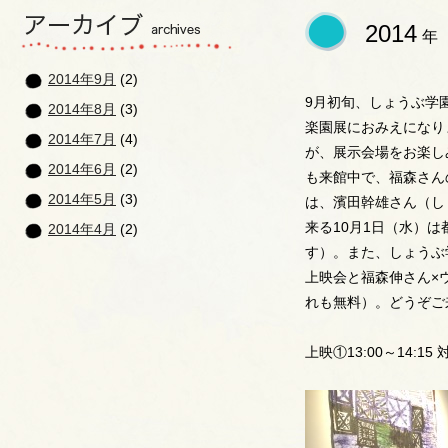
2014
年
2014年9月
(2)
9月初旬、しょうぶ学
2014年8月
(3)
楽園展におみえになり
2014年7月
(4)
が、展示会場をお楽し
2014年6月
(2)
も来館中で、福森さん
2014年5月
(3)
は、濱田幹雄さん（し
来る10月1日（水）
2014年4月
(2)
す）。また、しょうぶ学園
上映会と福森伸さん×
れも無料）。どうぞご
上映①13:00～14:15 対