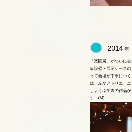
2014
年
「楽園展」がついに会
仮設壁・展示ケースの
って会場が丁寧につく
は、左がアトリエ・エ
しょうぶ学園の作品が
す！(M)