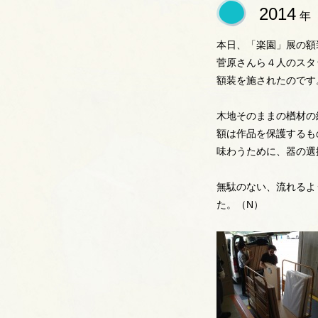
2014
年
本日、「楽園」展の額
菅原さんら４人のスタ
額装を施されたのです
木地そのままの楢材の
額は作品を保護するも
味わうために、器の選
無駄のない、流れるよ
た。（N）