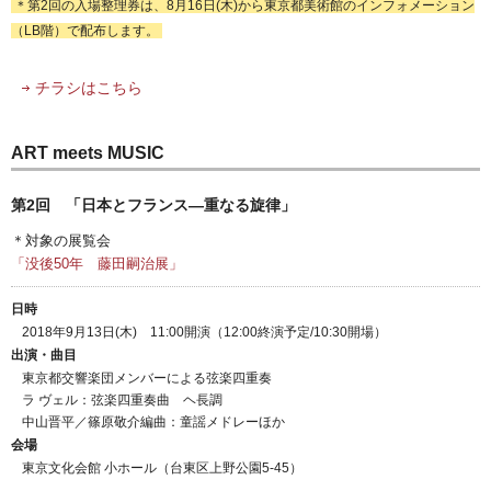
＊第2回の入場整理券は、8月16日(木)から東京都美術館のインフォメーション
（LB階）で配布します。
チラシはこちら
ART meets MUSIC
第2回 「日本とフランス―重なる旋律」
＊対象の展覧会
「没後50年 藤田嗣治展」
日時
2018年9月13日(木) 11:00開演（12:00終演予定/10:30開場）
出演・曲目
東京都交響楽団メンバーによる弦楽四重奏
ラ ヴェル：弦楽四重奏曲 ヘ長調
中山晋平／篠原敬介編曲：童謡メドレーほか
会場
東京文化会館 小ホール（台東区上野公園5-45）