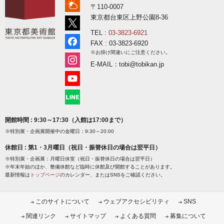
〒110-0007
東京都台東区上野公園8-36
TEL :
03-3823-6921
FAX : 03-3823-6920
※お掛け間違いにご注意ください。
E-MAIL：tobi@tobikan.jp
開館時間 : 9:30～17:30（入館は17:00まで）
※特別展・企画展開催中の金曜日：9:30～20:00
休館日 : 第1・3月曜日（祝日・振替休日の場合は翌平日）
※特別展・企画展：月曜日休室（祝日・振替休日の場合は翌平日）
※年末年始のほか、整備休館など臨時に休館及び開館することがあります。
最新情報は
トップページ
のカレンダー、またはSNSをご確認ください。
このサイトについて
ウェブアクセシビリティ
SNS
関連リンク
サイトマップ
よくある質問
募集について