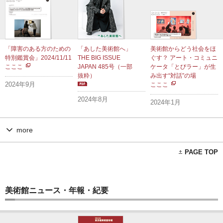
「障害のある方のための
「あした美術館へ」
美術館からどう社会をほ
特別鑑賞会」2024/11/11
THE BIG ISSUE
ぐす？ アート・コミュニ
こここ
JAPAN 485号（一部
ケータ「とびラー」が生
抜粋）
み出す“対話”の場
2024年9月
こここ
2024年8月
2024年1月
more
PAGE TOP
美術館ニュース・年報・紀要