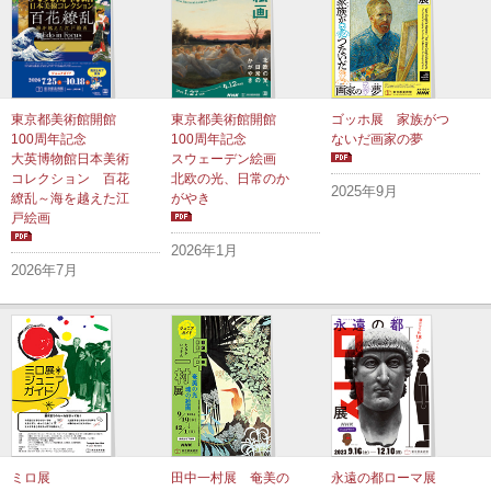
東京都美術館開館
東京都美術館開館
ゴッホ展 家族がつ
100周年記念
100周年記念
ないだ画家の夢
大英博物館日本美術
スウェーデン絵画
コレクション 百花
北欧の光、日常のか
2025年9月
繚乱～海を越えた江
がやき
戸絵画
2026年1月
2026年7月
ミロ展
田中一村展 奄美の
永遠の都ローマ展